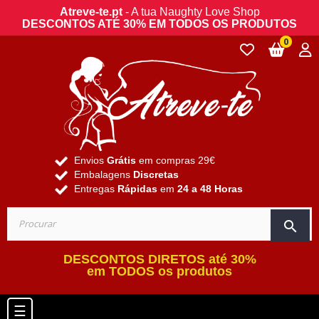
Atreve-te.pt
- A tua Naughty Love Shop
DESCONTOS ATÉ 30% EM TODOS OS PRODUTOS
0
Envios
Grátis
em compras 29€
Embalagens
Discretas
Entregas
Rápidas
em
24 a 48 Horas
search
DESCONTOS DIRETOS até 30%
em TODOS os produtos
Toggle navigation
☰