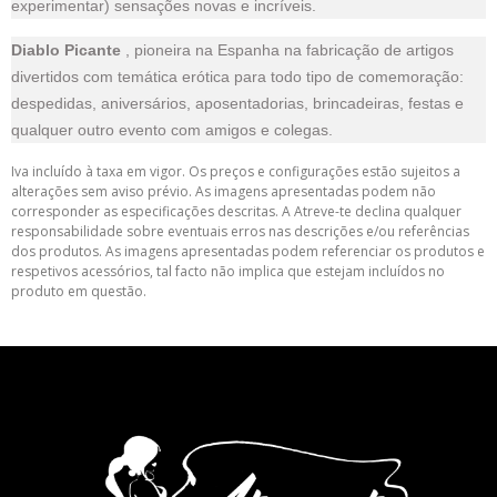
experimentar) sensações novas e incríveis.
Diablo Picante
, pioneira na Espanha na fabricação de artigos
divertidos com temática erótica para todo tipo de comemoração:
despedidas, aniversários, aposentadorias, brincadeiras, festas e
qualquer outro evento com amigos e colegas.
Iva incluído à taxa em vigor. Os preços e configurações estão sujeitos a
alterações sem aviso prévio. As imagens apresentadas podem não
corresponder as especificações descritas. A Atreve-te declina qualquer
responsabilidade sobre eventuais erros nas descrições e/ou referências
dos produtos. As imagens apresentadas podem referenciar os produtos e
respetivos acessórios, tal facto não implica que estejam incluídos no
produto em questão.