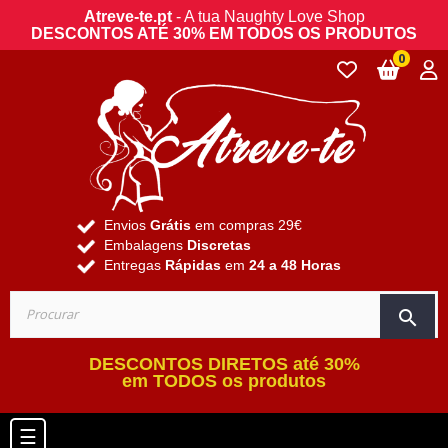
Atreve-te.pt
- A tua Naughty Love Shop
DESCONTOS ATÉ 30% EM TODOS OS PRODUTOS
0
Envios
Grátis
em compras 29€
Embalagens
Discretas
Entregas
Rápidas
em
24 a 48 Horas
search
DESCONTOS DIRETOS até 30%
em TODOS os produtos
Toggle navigation
☰