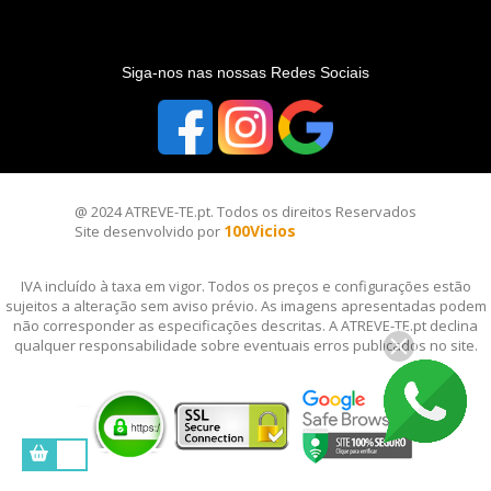
S
iga-nos nas nossas Redes Sociais
@ 2024 ATREVE-TE.pt. Todos os direitos Reservados
100Vicios
Site desenvolvido por
IVA incluído à taxa em vigor. Todos os preços e configurações estão
sujeitos a alteração sem aviso prévio. As imagens apresentadas podem
não corresponder as especificações descritas. A ATREVE-TE.pt declina
qualquer responsabilidade sobre eventuais erros publicados no site.
__