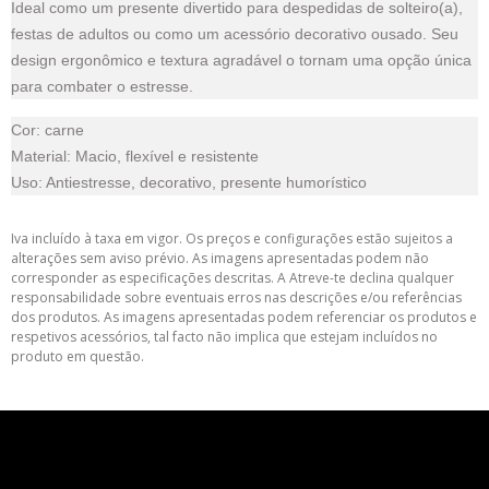
Ideal como um presente divertido para despedidas de solteiro(a),
festas de adultos ou como um acessório decorativo ousado. Seu
design ergonômico e textura agradável o tornam uma opção única
para combater o estresse.
Cor: carne
Material: Macio, flexível e resistente
Uso: Antiestresse, decorativo, presente humorístico
Iva incluído à taxa em vigor. Os preços e configurações estão sujeitos a
alterações sem aviso prévio. As imagens apresentadas podem não
corresponder as especificações descritas. A Atreve-te declina qualquer
responsabilidade sobre eventuais erros nas descrições e/ou referências
dos produtos. As imagens apresentadas podem referenciar os produtos e
respetivos acessórios, tal facto não implica que estejam incluídos no
produto em questão.