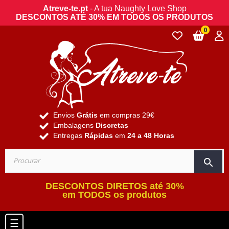
Atreve-te.pt
- A tua Naughty Love Shop
DESCONTOS ATÉ 30% EM TODOS OS PRODUTOS
0
Envios
Grátis
em compras 29€
Embalagens
Discretas
Entregas
Rápidas
em
24 a 48 Horas
search
DESCONTOS DIRETOS até 30%
em TODOS os produtos
Toggle navigation
☰