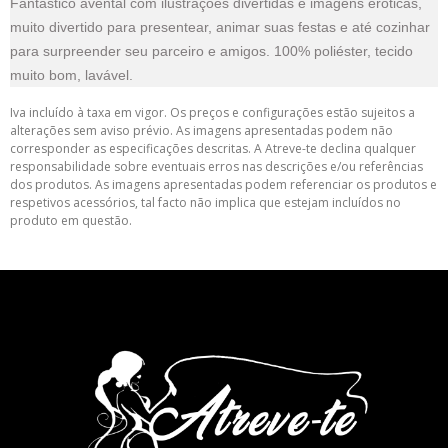
Fantástico avental com ilustrações divertidas e imagens eróticas,
muito divertido para presentear, animar suas festas e até cozinhar
para surpreender seu parceiro e amigos. 100% poliéster, tecido
muito bom, lavável.
Iva incluído à taxa em vigor. Os preços e configurações estão sujeitos a
alterações sem aviso prévio. As imagens apresentadas podem não
corresponder as especificações descritas. A Atreve-te declina qualquer
responsabilidade sobre eventuais erros nas descrições e/ou referências
dos produtos. As imagens apresentadas podem referenciar os produtos e
respetivos acessórios, tal facto não implica que estejam incluídos no
produto em questão.