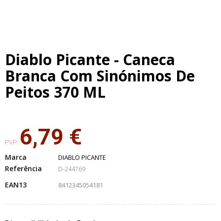
Diablo Picante - Caneca
Branca Com Sinónimos De
Peitos 370 ML
6,79 €
PVP:
Marca
DIABLO PICANTE
Referência
D-244769
EAN13
8412345054181