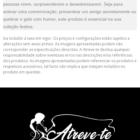
pessoas rirem, surpreenderem e desestressarem. Seja para
animar uma comemoração, presentear um amigo secretamente ou
quebrar o gelo com humor, este produto é essencial na sua
coleção festiva.
Iva incluído à taxa em vigor. Os preços e configurações estão sujeitos a
alterações sem aviso prévio. As imagens apresentadas podem não
corresponder as especificações descritas. A Atreve-te declina qualquer
responsabilidade sobre eventuais erros nas descrições e/ou referências
dos produtos. As imagens apresentadas podem referenciar os produtos e
respetivos acessórios, tal facto não implica que estejam incluídos no
produto em questão.