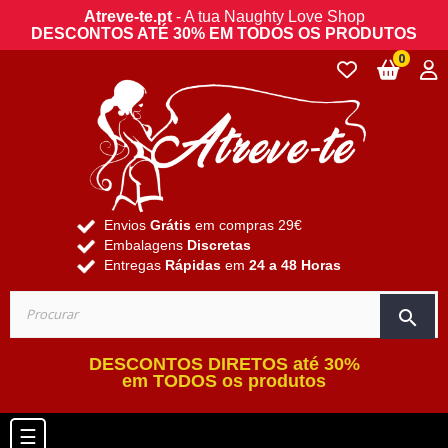
Atreve-te.pt
- A tua Naughty Love Shop
DESCONTOS ATÉ 30% EM TODOS OS PRODUTOS
0
Envios
Grátis
em compras 29€
Embalagens
Discretas
Entregas
Rápidas
em
24 a 48 Horas
search
DESCONTOS DIRETOS até 30%
em TODOS os produtos
Toggle navigation
☰