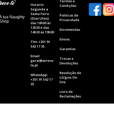
Termos e
Horario:
Condições
Segunda a
Sexta Feira
Politicas de
A tua Naughty
(Dias Uteis)
Privacidade
 Shop
das 10h00 às
12h30 e das
Encomendas
14h30 às 19h00
Envios
Tlm: +351 91
542 17 35
Garantias
Email:
Trocas e
geral@atreve-
Devoluções
te.pt
Resolução de
WhatsApp:
Litígios On-
+351 91 542 17
line
35
Livro de
Reclamações