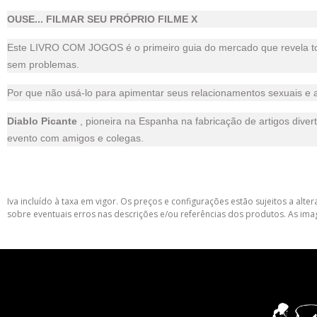
OUSE... FILMAR SEU PRÓPRIO FILME X
Este LIVRO COM JOGOS é o primeiro guia do mercado que revela tod
sem problemas.
Por que não usá-lo para apimentar seus relacionamentos sexuais e 
Diablo Picante
, pioneira na Espanha na fabricação de artigos diver
evento com amigos e colegas.
Iva incluído à taxa em vigor. Os preços e configurações estão sujeitos a a
sobre eventuais erros nas descrições e/ou referências dos produtos. As ima