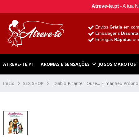
Atreve-te.pt
- A tua 
Envios
Grátis
em com
Embalagens
Discreta
Entregas
Rápidas
e
ATREVE-TE.PT
AROMAS E SENSAÇÕES
JOGOS MAROTOS
Início
SEX SHOP
Diablo Picante - Ouse... Filmar Seu Próprio