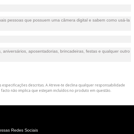
 mais pessoas que possuem uma câmera digital e sabem como usá-la
 aniversários, aposentadorias, brincadeiras, festas e qualquer outro
 especificações descritas. A Atreve-te declina qualquer responsabilidade
 facto não implica que estejam incluídos no produto em questão.
ossas Redes Sociais