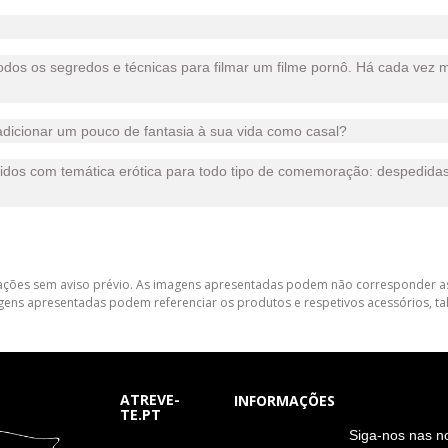
os os segredos e técnicas para filmar um filme pornô. Há cada vez
adicionar um pouco de fantasia à sua vida como casal?
tidos com temática erótica para todo tipo de comemoração: despedidas,
lterações sem aviso prévio. As imagens apresentadas podem não corresponder as
gens apresentadas podem referenciar os produtos e respetivos acessórios, tal
ATREVE-
INFORMAÇÕES
TE.PT
S
iga-nos nas n