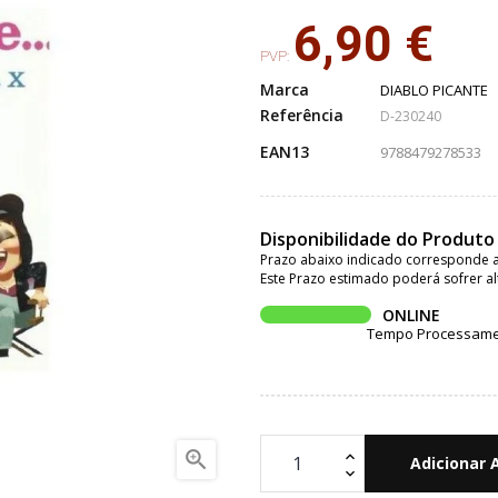
6,90 €
PVP:
Marca
DIABLO PICANTE
Referência
D-230240
EAN13
9788479278533
Disponibilidade do Produto
Prazo abaixo indicado corresponde a
Este Prazo estimado poderá sofrer al
ONLINE
Tempo Processament

Adicionar 