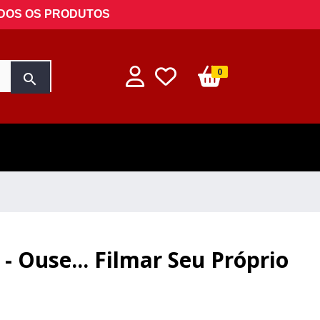
ODOS OS PRODUTOS
0
search
 - Ouse... Filmar Seu Próprio