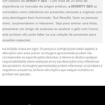
Um clássico da
DIVERTY SEX
- Com mais de 20 anos de
experiência no mercado de artigos eróticos,
a DIVERTY SEX
se
consolidou como referência em presentes sensuais e originais com
uma abordagem bem-humorada. Sua filosofia: fazer as pessoas
rirem, surpreenderem e relaxarem. Seja para animar uma festa,
presentear um amigo de surpresa ou quebrar o gelo com humor,
este produto não pode faltar na sua coleção de presentes para
ocasiões especiais.
Iva incluído à taxa em vigor. Os preços e configurações estão sujeitos a
alterações sem aviso prévio. As imagens apresentadas podem não
corresponder as especificações descritas. A Atreve-te declina qualquer
responsabilidade sobre eventuais erros nas descrições e/ou referências
dos produtos. As imagens apresentadas podem referenciar os produtos e
respetivos acessórios, tal facto não implica que estejam incluídos no
produto em questão.