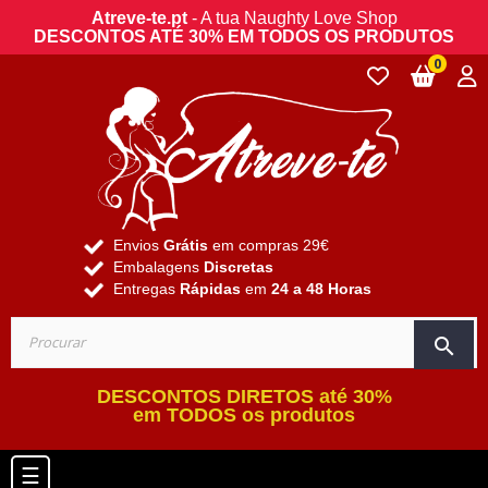
Atreve-te.pt
- A tua Naughty Love Shop
DESCONTOS ATÉ 30% EM TODOS OS PRODUTOS
0
Envios
Grátis
em compras 29€
Embalagens
Discretas
Entregas
Rápidas
em
24 a 48 Horas
search
DESCONTOS DIRETOS até 30%
em TODOS os produtos
Toggle navigation
☰