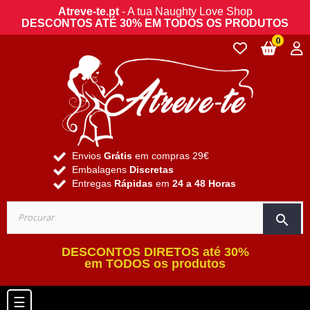
Atreve-te.pt
- A tua Naughty Love Shop
DESCONTOS ATÉ 30% EM TODOS OS PRODUTOS
0
Envios
Grátis
em compras 29€
Embalagens
Discretas
Entregas
Rápidas
em
24 a 48 Horas
search
DESCONTOS DIRETOS até 30%
em TODOS os produtos
Toggle navigation
☰