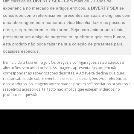
Um clássico da
DIVERTY SEX
- Com mais de 20 anos de
experiência no mercado de artigos eróticos,
a DIVERTY SEX
se
consolidou como referência em presentes sensuais e originais com
uma abordagem bem-humorada. Sua filosofia: fazer as pessoas
rirem, surpreenderem e relaxarem. Seja para animar uma festa,
presentear um amigo de surpresa ou quebrar o gelo com humor,
este produto não pode faltar na sua coleção de presentes para
ocasiões especiais.
Iva incluído à taxa em vigor. Os preços e configurações estão sujeitos a
alterações sem aviso prévio. As imagens apresentadas podem não
corresponder as especificações descritas. A Atreve-te declina qualquer
responsabilidade sobre eventuais erros nas descrições e/ou referências
dos produtos. As imagens apresentadas podem referenciar os produtos e
respetivos acessórios, tal facto não implica que estejam incluídos no
produto em questão.