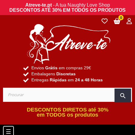
Atreve-te.pt
- A tua Naughty Love Shop
DESCONTOS ATÉ 30% EM TODOS OS PRODUTOS
0
Envios
Grátis
em compras 29€
Embalagens
Discretas
Entregas
Rápidas
em
24 a 48 Horas
search
DESCONTOS DIRETOS até 30%
em TODOS os produtos
Toggle navigation
☰