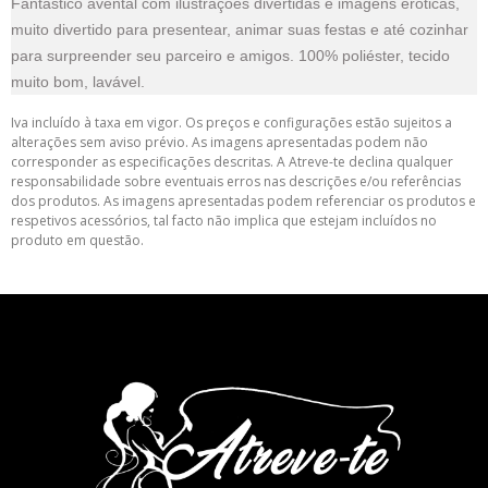
Fantástico avental com ilustrações divertidas e imagens eróticas,
muito divertido para presentear, animar suas festas e até cozinhar
para surpreender seu parceiro e amigos. 100% poliéster, tecido
muito bom, lavável.
Iva incluído à taxa em vigor. Os preços e configurações estão sujeitos a
alterações sem aviso prévio. As imagens apresentadas podem não
corresponder as especificações descritas. A Atreve-te declina qualquer
responsabilidade sobre eventuais erros nas descrições e/ou referências
dos produtos. As imagens apresentadas podem referenciar os produtos e
respetivos acessórios, tal facto não implica que estejam incluídos no
produto em questão.