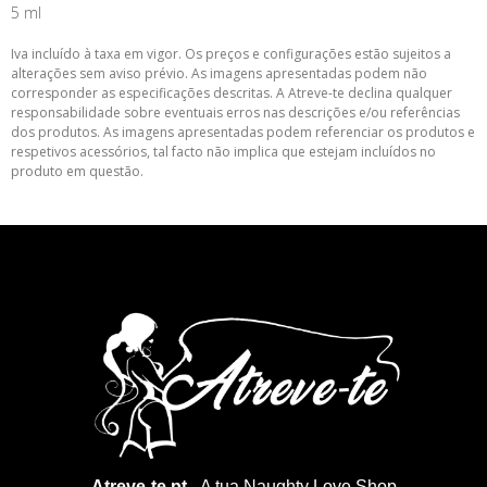
5 ml
Iva incluído à taxa em vigor. Os preços e configurações estão sujeitos a
alterações sem aviso prévio. As imagens apresentadas podem não
corresponder as especificações descritas. A Atreve-te declina qualquer
responsabilidade sobre eventuais erros nas descrições e/ou referências
dos produtos. As imagens apresentadas podem referenciar os produtos e
respetivos acessórios, tal facto não implica que estejam incluídos no
produto em questão.
Atreve-te.pt
- A tua Naughty Love Shop