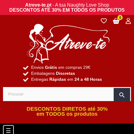
Atreve-te.pt
- A tua Naughty Love Shop
DESCONTOS ATÉ 30% EM TODOS OS PRODUTOS
0
Envios
Grátis
em compras 29€
Embalagens
Discretas
Entregas
Rápidas
em
24 a 48 Horas
search
DESCONTOS DIRETOS até 30%
em TODOS os produtos
Toggle navigation
☰