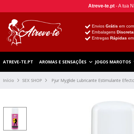
Atreve-te.pt
- A tua 
Envios
Grátis
em com
Embalagens
Discreta
Entregas
Rápidas
e
ATREVE-TE.PT
AROMAS E SENSAÇÕES
JOGOS MAROTOS
Início
SEX SHOP
Pjur Myglide Lubricante Estimulante Efect