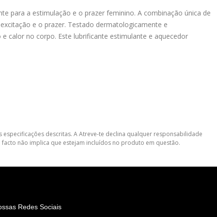
nte para a estimulação e o prazer feminino. A combinação única de
a excitação e o prazer. Testado dermatologicamente e
 calor no corpo. Este lubrificante estimulante e aquecedor
 especificações descritas. A Atreve-te declina qualquer responsabilidade
 facto não implica que estejam incluídos no produto em questão.
ossas Redes Sociais