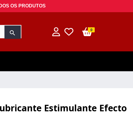
ODOS OS PRODUTOS
0
search
ubricante Estimulante Efecto