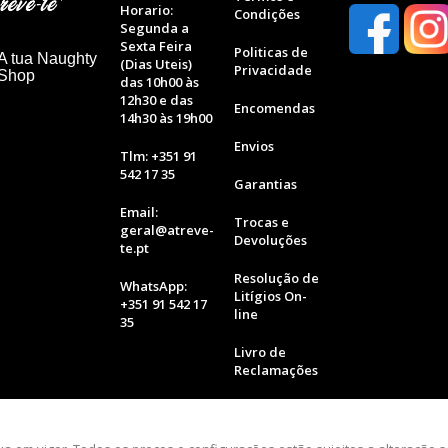
Horario:
Condições
Segunda a
Sexta Feira
Politicas de
A tua Naughty
(Dias Uteis)
Privacidade
 Shop
das 10h00 às
12h30 e das
Encomendas
14h30 às 19h00
Envios
Tlm: +351 91
542 17 35
Garantias
Email:
Trocas e
geral@atreve-
Devoluções
te.pt
Resolução de
WhatsApp:
Litígios On-
+351 91 542 17
line
35
Livro de
Reclamações