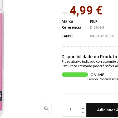
4,99 €
PVP:
Marca
PJUR
Referência
D-230443
EAN13
0827160104658
Disponibilidade do Produto
Prazo abaixo indicado corresponde a
Este Prazo estimado poderá sofrer al
ONLINE
Tempo Processament

Adicionar 