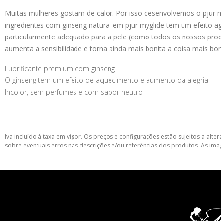
Muitas mulheres gostam de calor. Por isso desenvolvemos o pjur m
ingredientes com ginseng natural em pjur myglide tem um efeito ag
particularmente adequado para a pele (como todos os nossos produ
aumenta a sensibilidade e torna ainda mais bonita a coisa mais bo
Lubrificante premium com ginseng
O ginseng tem um efeito de aquecimento e aumento da alegria
Incolor, sem perfumes e com sabor neutro
Iva incluído à taxa em vigor. Os preços e configurações estão sujeitos a a
sobre eventuais erros nas descrições e/ou referências dos produtos. As ima