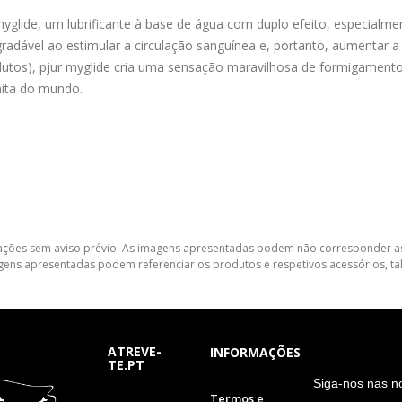
yglide, um lubrificante à base de água com duplo efeito, especialme
radável ao estimular a circulação sanguínea e, portanto, aumentar 
tos), pjur myglide cria uma sensação maravilhosa de formigamento e
nita do mundo.
lterações sem aviso prévio. As imagens apresentadas podem não corresponder as
gens apresentadas podem referenciar os produtos e respetivos acessórios, tal
ATREVE-
INFORMAÇÕES
TE.PT
S
iga-nos nas n
Termos e