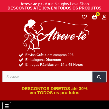
Atreve-te.pt
- A tua Naughty Love Shop
DESCONTOS ATÉ 30% EM TODOS OS PRODUTOS
0
Envios
Grátis
em compras 29€
Embalagens
Discretas
Entregas
Rápidas
em
24 a 48 Horas
search
DESCONTOS DIRETOS até 30%
em TODOS os produtos
Toggle navigation
☰