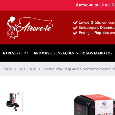
Atreve-te.pt
- A tua 
Envios
Grátis
em com
Embalagens
Discreta
Entregas
Rápidas
e
ATREVE-TE.PT
AROMAS E SENSAÇÕES
JOGOS MAROTOS
Início
SEX SHOP
Secret Play Plug Anal S Vermelho Secret P