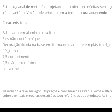
Este plug anal de metal foi projetado para oferecer infinitas sensa
irá encantá-lo. Você pode brincar com a temperatura aquecendo-a o
Características:
Fabricado em alumínio ultra-liso.
Eles não contêm níquel.
Decoração fixada na base em forma de diamante em plástico rígid
49 gramas.
7,5 comprimento
2,5 diâmetro máximo
cor vermelha
Iva incluído à taxa em vigor. Os preços e configurações estão sujeitos a a
sobre eventuais erros nas descrições e/ou referências dos produtos. As ima