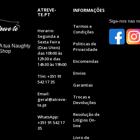
ATREVE-
INFORMAÇÕES
TE.PT
S
iga-nos nas n
Termos e
Horario:
Condições
Segunda a
Sexta Feira
Politicas de
A tua Naughty
(Dias Uteis)
Privacidade
 Shop
das 10h00 às
12h30 e das
Encomendas
14h30 às 19h00
Envios
Tlm: +351 91
542 17 35
Garantias
Email:
Trocas e
geral@atreve-
Devoluções
te.pt
Resolução de
WhatsApp:
Litígios On-
+351 91 542 17
line
35
Livro de