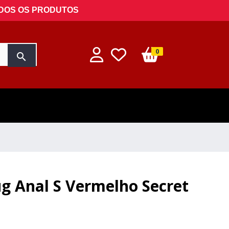
ODOS OS PRODUTOS
0
search
ug Anal S Vermelho Secret