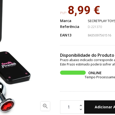
8,99 €
PVP:
Marca
SECRETPLAY TOY
Referência
D-221370
EAN13
8435097561516
Disponibilidade do Produto
Prazo abaixo indicado corresponde a
Este Prazo estimado poderá sofrer al
ONLINE
Tempo Processament

Adicionar 