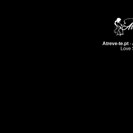
Atreve-te.pt
- 
Love