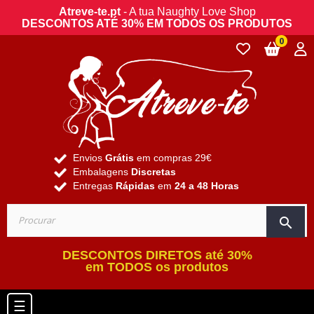
Atreve-te.pt
- A tua Naughty Love Shop
DESCONTOS ATÉ 30% EM TODOS OS PRODUTOS
0
Envios
Grátis
em compras 29€
Embalagens
Discretas
Entregas
Rápidas
em
24 a 48 Horas
search
DESCONTOS DIRETOS até 30%
em TODOS os produtos
Toggle navigation
☰