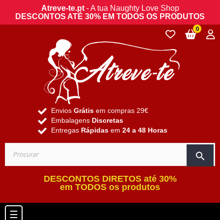
Atreve-te.pt
- A tua Naughty Love Shop
DESCONTOS ATÉ 30% EM TODOS OS PRODUTOS
0
Envios
Grátis
em compras 29€
Embalagens
Discretas
Entregas
Rápidas
em
24 a 48 Horas
search
DESCONTOS DIRETOS até 30%
em TODOS os produtos
Toggle navigation
☰