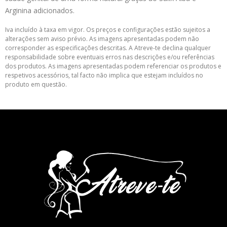
Arginina adicionados.
Iva incluído à taxa em vigor. Os preços e configurações estão sujeitos a
alterações sem aviso prévio. As imagens apresentadas podem não
corresponder as especificações descritas. A Atreve-te declina qualquer
responsabilidade sobre eventuais erros nas descrições e/ou referências
dos produtos. As imagens apresentadas podem referenciar os produtos e
respetivos acessórios, tal facto não implica que estejam incluídos no
produto em questão.